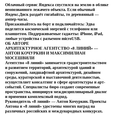
Облачный сервис Яндекса спустился на землю в облике
неопознанного лежачего объекта. Если обычный
Яндекс.Диск раздаёт гигабайты, то деревянный —
ампер-часы.
Присаживайтесь на борт и подключайтесь: Эдва
поделится космической энергией с телефоном или
планшетом. Поддерживаемые гаджеты: iPhone, iPad,
любые устройства c разъемом microUSB.
ОБ АВТОРЕ
АРХИТЕКТУРНОЕ АГЕНТСТВО «8 ЛИНИЙ» —
АНТОН КОЧУРКИН И МАКСИМИЛИАН
МОСЕШВИЛИ
Агентство «8 линий» занимается градостроительством
и развитием территорий, архитектурой зданий и
сооружений, ландшафтной архитектурой, дизайном
среды, кураторской и выставочной деятельностью,
осуществляет консалтинг в сфере архитектуры и арт-
событий. Специалисты бюро создают современные
пространства, инициируя междисциплинарный диалог
и применяя комплексный подход.
Руководитель «8 линий» — Антон Кочуркин. Проекты
Антона и «8 линий» удостоены многих наград на
различных российских и международных конкурсах.