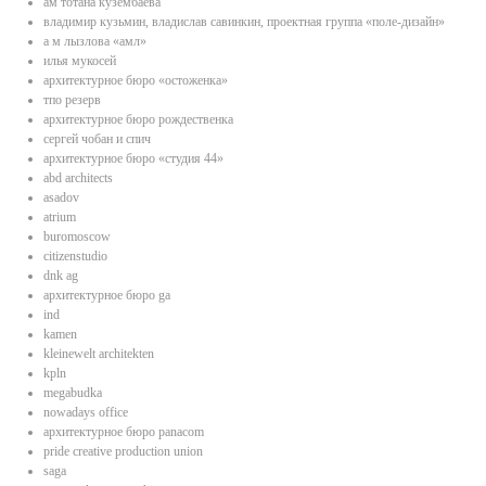
ам тотана кузембаева
владимир кузьмин, владислав савинкин, проектная группа «поле-дизайн»
а м лызлова «амл»
илья мукосей
архитектурное бюро «остоженка»
тпо резерв
архитектурное бюро рождественка
сергей чобан и спич
архитектурное бюро «студия 44»
abd architects
asadov
atrium
buromoscow
citizenstudio
dnk ag
архитектурное бюро ga
ind
kamen
kleinewelt architekten
kpln
megabudka
nowadays office
архитектурное бюро panacom
pride creative production union
saga