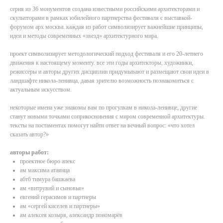
серия из 36 монументов создана известными российскими архитекторами и
скульпторами в рамках юбилейного партнерства фестиваля с выставкой-
форумом арх москва. каждая из работ символизирует важнейшие принципы,
идеи и методы современных «звезд» архитектурного мира.
проект символизирует методологический подход фестиваля и его 20-летнего
движения к настоящему моменту. все эти годы архитекторы, художники,
режиссеры и авторы других дисциплин придумывают и размещают свои идеи в
ландшафте никола-ленивца, давая зрителю возможность познакомиться с
актуальным искусством.
некоторые имена уже знакомы вам по прогулкам в никола-ленивце, другие
станут новыми точками соприкосновения с миром современной архитектуры.
тексты на постаментах помогут найти ответ на вечный вопрос: «что хотел
сказать автор?»
авторы работ:
проектное бюро апекс
ам максима атаянца
абтб тимура башкаева
ам «витрувий и сыновья»
евгений герасимов и партнеры
ам «сергей киселев и партнеры»
ам алексея козыря, александр пономарёв