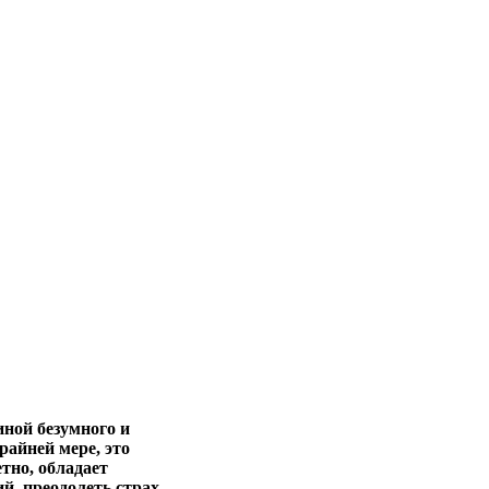
иной безумного и
райней мере, это
тно, обладает
, преодолеть страх,