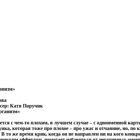
анизм»
ова
сер: Катя Поручик
рганизм»
тся с чем-то плохим, в лучшем случае – с одноименной карт
ка, которая тоже про плохое – про ужас и отчаяние, но, по к
 то же время крик, когда он не направлен ни на кого конкре
еским эффектом, помогает избавиться от негативных эмоций