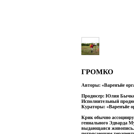
ГРОМКО
Авторы: «Варенъйе орг
Продюсер: Юлия Бычк
Исполнительный продю
Кураторы: «Варенъйе о
Крик обычно ассоциируе
гениального Эдварда Мун
выдающаяся живопись. В
потрясающим терапевтич