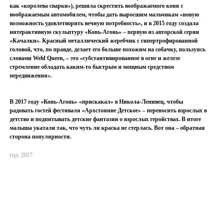
как «королева сварки»), решила скрестить воображаемого коня с
воображаемым автомобилем, чтобы дать выросшим мальчикам «новую
возможность удовлетворить вечную потребность», и в 2015 году создала
интерактивную скульптуру «Конь-Агонь» – первую из авторской серии
«Качалки». Красный металлический жеребчик с гипертрофированной
головой, что, по правде, делает его больше похожим на собачку, пользуясь
словами Weld Queen, – это «субстантивированное в огне и железе
стремление обладать каким-то быстрым и мощным средством
передвижения».
В 2017 году «Конь-Агонь» «прискакал» в Никола-Ленивец, чтобы
радовать гостей фестиваля «Архстояние Детское» – переносить взрослых в
детство и подпитывать детские фантазии о взрослых геройствах. В итоге
малыша укатали так, что чуть ли краска не стерлась. Вот она – обратная
сторона популярности.
год: 2017