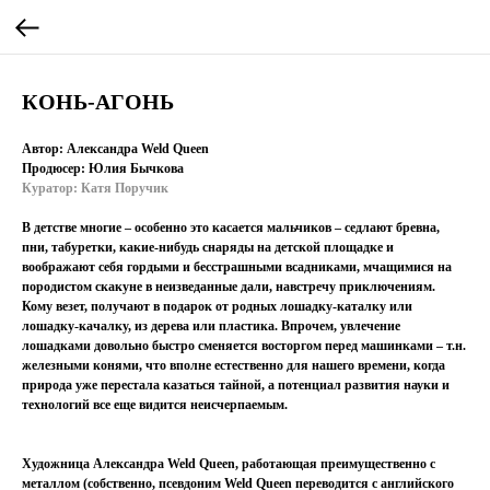
КОНЬ-АГОНЬ
Автор: Александра Weld Queen
Продюсер: Юлия Бычкова
Куратор: Катя Поручик
В детстве многие – особенно это касается мальчиков – седлают бревна,
пни, табуретки, какие-нибудь снаряды на детской площадке и
воображают себя гордыми и бесстрашными всадниками, мчащимися на
породистом скакуне в неизведанные дали, навстречу приключениям.
Кому везет, получают в подарок от родных лошадку-каталку или
лошадку-качалку, из дерева или пластика. Впрочем, увлечение
лошадками довольно быстро сменяется восторгом перед машинками – т.н.
железными конями, что вполне естественно для нашего времени, когда
природа уже перестала казаться тайной, а потенциал развития науки и
технологий все еще видится неисчерпаемым.
Художница Александра Weld Queen, работающая преимущественно с
металлом (собственно, псевдоним Weld Queen переводится с английского