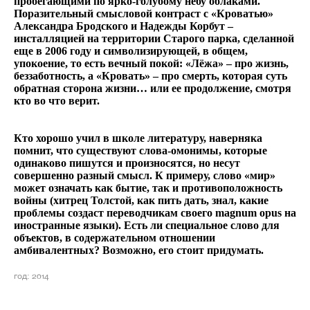
пробегающими по ярко-голубому небу облаками.
Поразительный смысловой контраст с «Кроватью»
Александра Бродского и Надежды Корбут –
инсталляцией на территории Старого парка, сделанной
еще в 2006 году и символизирующей, в общем,
упокоение, то есть вечный покой: «Лёжа» – про жизнь,
беззаботность, а «Кровать» – про смерть, которая суть
обратная сторона жизни… или ее продолжение, смотря
кто во что верит.
Кто хорошо учил в школе литературу, наверняка
помнит, что существуют слова-омонимы, которые
одинаково пишутся и произносятся, но несут
совершенно разный смысл. К примеру, слово «мир»
может означать как бытие, так и противоположность
войны (хитрец Толстой, как пить дать, знал, какие
проблемы создаст переводчикам своего magnum opus на
иностранные языки). Есть ли специальное слово для
объектов, в содержательном отношении
амбивалентных? Возможно, его стоит придумать.
год: 2014