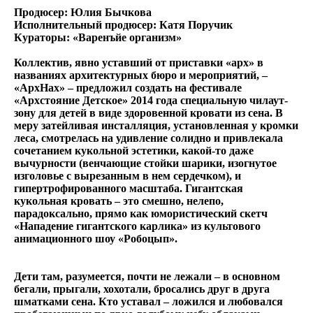
Продюсер: Юлия Бычкова
Исполнительный продюсер: Катя Поручик
Кураторы: «Варенъйе организм»
Коллектив, явно уставший от приставки «арх» в
названиях архитектурных бюро и мероприятий, –
«АрхНах» – предложил создать на фестивале
«Архстояние Детское» 2014 года специальную чилаут-
зону для детей в виде здоровенной кровати из сена. В
меру затейливая инсталляция, установленная у кромки
леса, смотрелась на удивление солидно и привлекала
сочетанием кукольной эстетики, какой-то даже
вычурности (венчающие стойки шарики, изогнутое
изголовье с вырезанным в нем сердечком), и
гипертрофированного масштаба. Гигантская
кукольная кровать – это смешно, нелепо,
парадоксально, прямо как юмористический скетч
«Нападение гигантского карлика» из культового
анимационного шоу «Робоцып».
Дети там, разумеется, почти не лежали – в основном
бегали, прыгали, хохотали, бросались друг в друга
шматками сена. Кто уставал – ложился и любовался